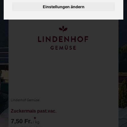
Einstellungen ändern
Lindenhof Gemüse
Zuckermais past.vac.
*
7,50 Fr.
/ kg