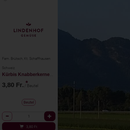
Fam. Brütsch, Kt. Schaffhausen
Schweiz
Kürbis Knabberkernen chili 70g
*
3,80 Fr.
/ Beutel
Beutel
Anzahl
3,80
Fr.