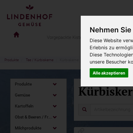
Nehmen Sie 
Lindenhof
Vorgepackte Kisten
Anleitung Shop
Lief
Gemüse
Diese Website verw
Online
Erlebnis zu ermögl
Shop
Diese Technologie
Produkte
Tee / Kürbiskerne
Kürbiskerne
unsere Besucher k
Alle akzeptieren
Produkte
Kürbiske
Gemüse
Kartoffeln
Obst & Beeren / Früchte / Nüsse
Milchprodukte