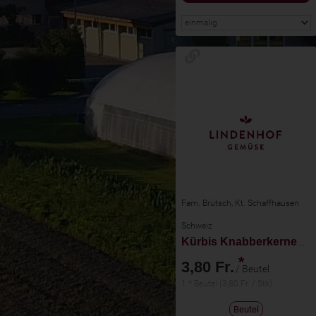
Fam. Brütsch, Kt. Schaffhausen
Schweiz
Kürbis Knabberkernen süss 70g
*
3,80 Fr.
/ Beutel
1 * Beutel (3,80 Fr. / Stk)
Beutel