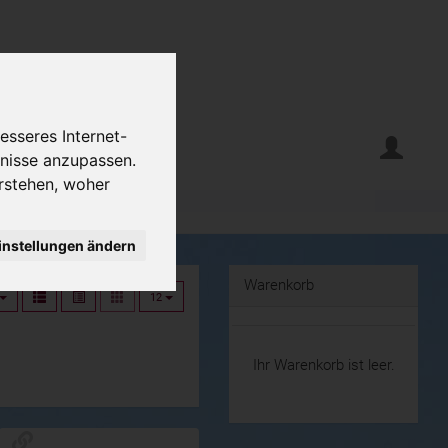
esseres Internet-
fnisse anzupassen.
rstehen, woher
instellungen ändern
Warenkorb
12
Ihr Warenkorb ist leer.