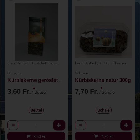
Fam. Brütsch, Kt. Schaffhausen
Fam. Brütsch, Kt. Schaffhausen
Schweiz
Schweiz
Kürbiskerne geröstet u. gesalzen 125g
Kürbiskerne natur 300g
*
*
3,60 Fr.
7,70 Fr.
/ Beutel
/ Schale
Beutel
Schale
Anzahl
Anzahl
3,60
Fr.
7,70
Fr.