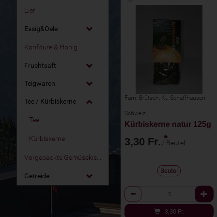
Eier
Essig&Oele
Konfitüre & Honig
Fruchtsaft
Teigwaren
Fam. Brütsch, Kt. Schaffhausen
Tee / Kürbiskerne
Schweiz
Tee
Kürbiskerne natur 125g
*
Kürbiskerne
3,30 Fr.
/ Beutel
Vorgepackte Gemüsekiste
Beutel
Getreide
Anzahl
3,30
Fr.