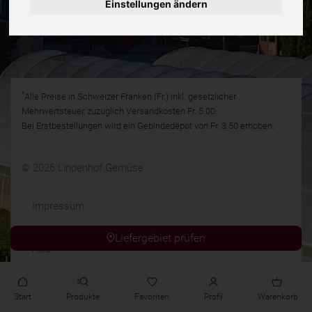
Einstellungen ändern
*
Alle Preise in Schweizer Franken (Fr.) inkl. gesetzlicher
Mehrwertsteuer, zuzüglich Versandkosten Fr. 5.00.
Bei Erstbestellungen wird ein Gebindedepot von Fr. 3.50 erhoben.
© 2026 Lindenhof Gemüse
Impressum
Liefergebiet prüfen
AGB
Start
Produkte
Favoriten
Profil
Warenkorb